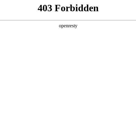
产品及服务
行业解决方案
合作伙伴
投资者关系
，鼎天国际数码携手江苏纺知云破题传统产业数字
2026 / 04 / 10