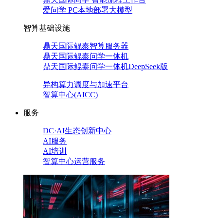
爱问学 PC本地部署大模型
智算基础设施
鼎天国际鲲泰智算服务器
鼎天国际鲲泰问学一体机
鼎天国际鲲泰问学一体机DeepSeek版
异构算力调度与加速平台
智算中心(AICC)
服务
DC·AI生态创新中心
AI服务
AI培训
智算中心运营服务