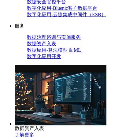
数据安全管控平台
数字化应用-Bluenic客户数据平台
数字化应用-云捷集成中间件（ESB）
服务
数据治理咨询与实施服务
数据资产入表
数据应用-算法模型 & ML
数字化应用开发
数据资产入表
了解更多